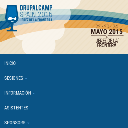
Pasar
al
contenido
principal
22 · 23 · 24
MAYO 2015
JEREZ DE LA
FRONTERA
INICIO
SESIONES
INFORMACIÓN
ASISTENTES
SPONSORS