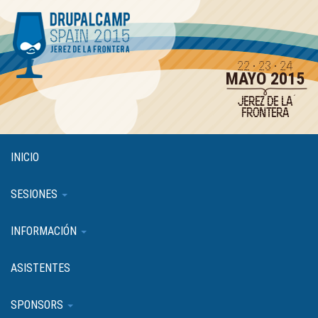
Pasar
al
contenido
principal
22 · 23 · 24
MAYO 2015
JEREZ DE LA
FRONTERA
INICIO
SESIONES
INFORMACIÓN
ASISTENTES
SPONSORS