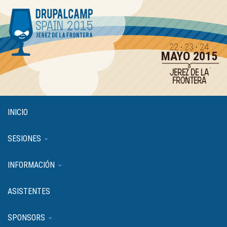
Pasar
al
contenido
principal
22 · 23 · 24
MAYO 2015
JEREZ DE LA
FRONTERA
INICIO
SESIONES
INFORMACIÓN
ASISTENTES
SPONSORS