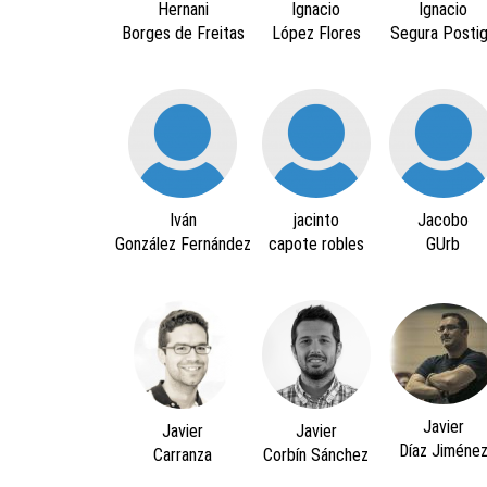
Hernani
Ignacio
Ignacio
Borges de Freitas
López Flores
Segura Posti
Iván
jacinto
Jacobo
González Fernández
capote robles
GUrb
Javier
Javier
Javier
Díaz Jiméne
Carranza
Corbín Sánchez