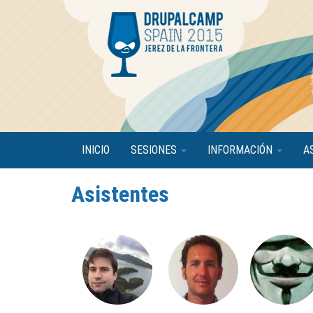
Pasar
al
contenido
principal
INICIO
SESIONES
INFORMACIÓN
A
Asistentes