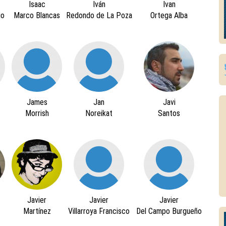
Isaac
Iván
Ivan
go
Marco Blancas
Redondo de La Poza
Ortega Alba
James
Jan
Javi
Morrish
Noreikat
Santos
Javier
Javier
Javier
z
Martínez
Villarroya Francisco
Del Campo Burgueño