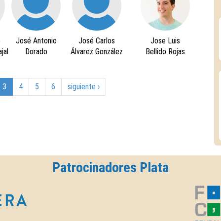
o
José Antonio
José Carlos
Jose Luis
jal
Dorado
Álvarez González
Bellido Rojas
3
4
5
6
siguiente ›
Patrocinadores Plata