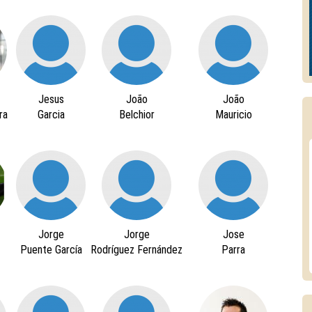
Jesus
João
João
ra
Garcia
Belchior
Mauricio
Jorge
Jorge
Jose
Puente García
Rodríguez Fernández
Parra